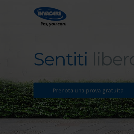
Sentiti
liber
Sentiti libero
Prenota una prova gratuita