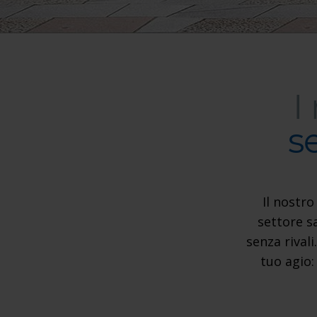
I
s
Il nostro
settore s
senza rival
tuo agio: