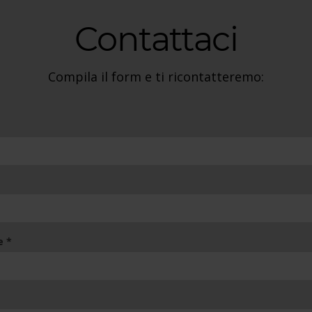
Contattaci
Compila il form e ti ricontatteremo:
ed)
ed)
(required)
le
*
uired)