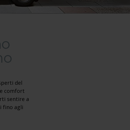
no
no
sperti del
e libero e in pieno controllo
 e comfort
ti sentire a
 fino agli