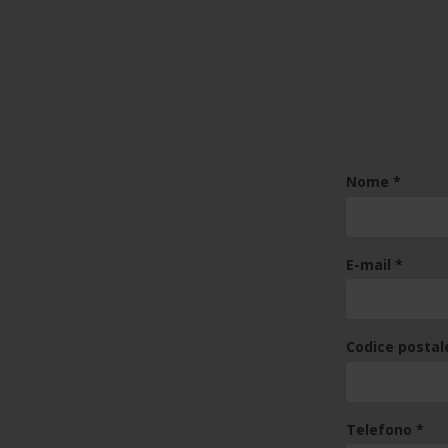
(requir
Nome
*
(requir
E-mail
*
Codice posta
(req
Telefono
*